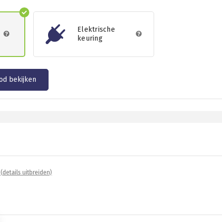
Elektrische
keuring
od bekijken
n
(details uitbreiden)